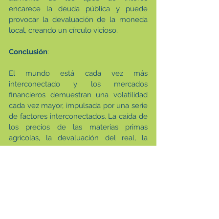
encarece la deuda pública y puede 
provocar la devaluación de la moneda 
local, creando un círculo vicioso.
Conclusión
:
El mundo está cada vez más 
interconectado y los mercados 
financieros demuestran una volatilidad 
cada vez mayor, impulsada por una serie 
de factores interconectados. La caída de 
los precios de las materias primas 
agrícolas, la devaluación del real, la 
inestabilidad de los bonos 
estadounidenses y el aumento de la 
deuda pública brasileña son sólo 
algunos ejemplos de esta complejidad. 
La sequía en Argentina, si bien puede 
provocar fluctuaciones momentáneas 
en los precios, no es el único factor que 