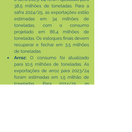
38,5 milhões de toneladas. Para a 
safra 2024/25, as exportações estão 
estimadas em 34 milhões de 
toneladas, com o consumo 
projetado em 86,4 milhões de 
toneladas. Os estoques finais devem 
recuperar e fechar em 3,5 milhões 
de toneladas.
Arroz:
 O consumo foi atualizado 
para 10,5 milhões de toneladas. As 
exportações de arroz para 2023/24 
foram estimadas em 1,5 milhão de 
toneladas. Para 2024/25, as 
exportações devem aumentar para 
2 milhões de toneladas, com os 
estoques finais próximos a 1,28 
milhão de toneladas em fevereiro 
de 2026.
As informações completas sobre o 4° 