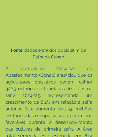
Fonte
: dados extraídos do Boletim de 
Safra da Conab.
A Companhia Nacional de 
Abastecimento (Conab) anunciou que os 
agricultores brasileiros devem colher 
322,3 milhões de toneladas de grãos na 
safra 2024/25, representando um 
crescimento de 8,2% em relação à safra 
anterior. Este aumento de 24,5 milhões 
de toneladas é impulsionado pelo clima 
favorável durante o desenvolvimento 
das culturas de primeira safra. A área 
total semeada está estimada em 81,4 