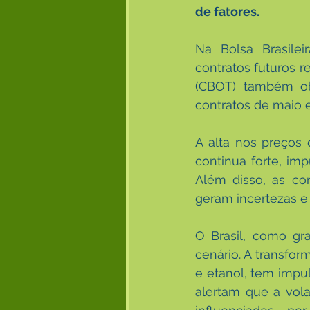
de fatores.
Na Bolsa Brasile
contratos futuros r
(CBOT) também obs
contratos de maio e
A alta nos preços 
continua forte, im
Além disso, as con
geram incertezas e 
O Brasil, como gr
cenário. A transfo
e etanol, tem impu
alertam que a vol