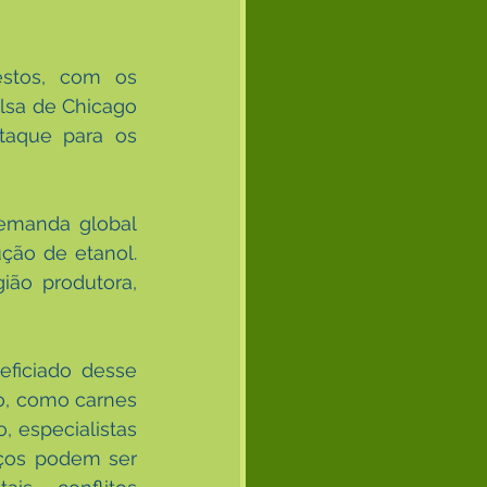
stos, com os 
lsa de Chicago 
aque para os 
demanda global 
ão de etanol. 
ião produtora, 
ficiado desse 
o, como carnes 
 especialistas 
ços podem ser 