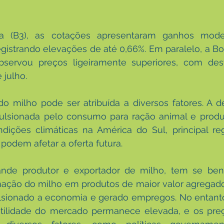
ira (B3), as cotações apresentaram ganhos mode
egistrando elevações de até 0,66%. Em paralelo, a Bo
ervou preços ligeiramente superiores, com dest
 julho.
do milho pode ser atribuída a diversos fatores. A 
pulsionada pelo consumo para ração animal e produç
dições climáticas na América do Sul, principal reg
podem afetar a oferta futura.
ande produtor e exportador de milho, tem se bene
rmação do milho em produtos de maior valor agregad
lsionado a economia e gerado empregos. No entanto,
atilidade do mercado permanece elevada, e os pre