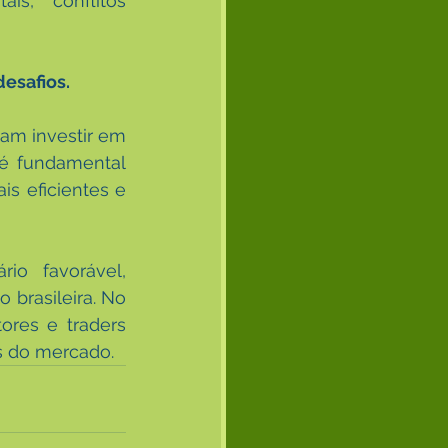
is, conflitos 
esafios.
sam investir em 
é fundamental 
s eficientes e 
 favorável, 
brasileira. No 
res e traders 
s do mercado.