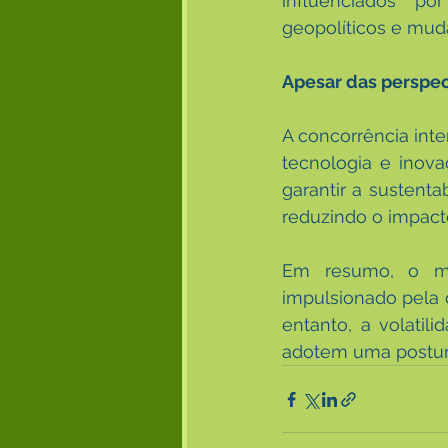
influenciados por
geopolíticos e mud
Apesar das perspec
A concorrência inte
tecnologia e inova
garantir a sustenta
reduzindo o impact
Em resumo, o me
impulsionado pela 
entanto, a volatil
adotem uma postur