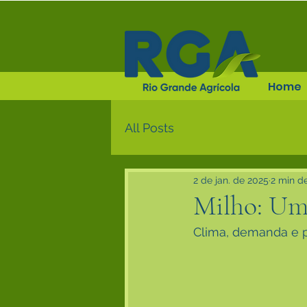
Home
All Posts
2 de jan. de 2025
2 min de
Milho: Um 
Clima, demanda e 