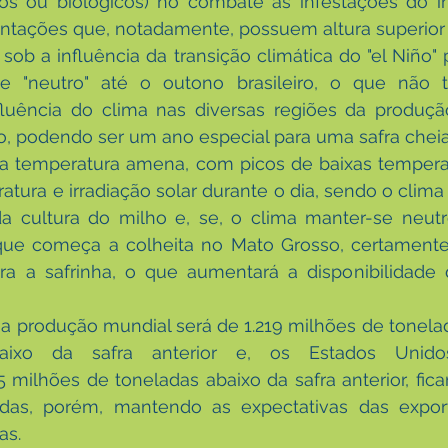
os ou biológicos) no combate as infestações do in
antações que, notadamente, possuem altura superior 
 sob a influência da transição climática do "el Niño" pa
 "neutro" até o outono brasileiro, o que não tr
influência do clima nas diversas regiões da produç
rio, podendo ser um ano especial para uma safra cheia.
a temperatura amena, com picos de baixas temperatu
ura e irradiação solar durante o dia, sendo o clima p
 cultura do milho e, se, o clima manter-se neutro
que começa a colheita no Mato Grosso, certament
ra a safrinha, o que aumentará a disponibilidade 
: a produção mundial será de 1.219 milhões de tonelad
aixo da safra anterior e, os Estados Unidos
milhões de toneladas abaixo da safra anterior, fic
das, porém, mantendo as expectativas das expor
as.