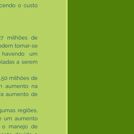
cendo o custo 
7 milhões de 
odem tornar-se 
 havendo um 
ladas a serem 
50 milhões de 
m aumento na 
ra aumento de 
gumas regiões, 
 e um aumento 
 o manejo de 