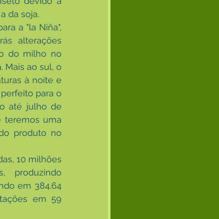
seto devido a 
a da soja.
ra a "la Niña", 
ás alterações 
ão do milho no 
 Mais ao sul, o 
ras à noite e 
erfeito para o 
 até julho de 
e teremos uma 
do produto no 
as, 10 milhões 
, produzindo 
ando em 384.64 
tações em 59 