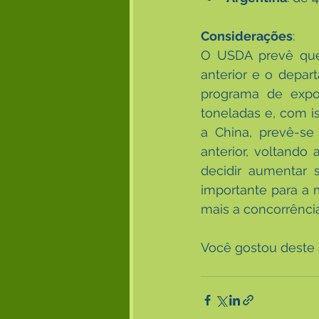
Considerações
:
O USDA prevê que 
anterior e o depa
programa de expor
toneladas e, com i
a China, prevê-se
anterior, voltand
decidir aumentar 
importante para a
mais a concorrênci
Você gostou deste a