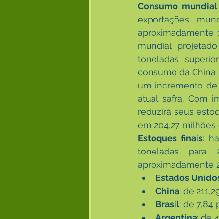
Consumo mundial
exportações mund
aproximadamente 1
mundial projetad
toneladas superi
consumo da China s
um incremento de 
atual safra. Com 
reduzirá seus estoq
em 204,27 milhões 
Estoques finais
: h
toneladas para 
aproximadamente 20
Estados Unido
China
: de 211,
Brasil
: de 7,84
Argentina
: de 