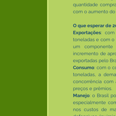
quantidade compra
com o aumento do f
O que esperar de 2
Exportações
: com
toneladas e com o 
um componente i
incremento de apr
exportadas pelo Bra
Consumo
: com o 
toneladas, a dem
concorrência com 
preços e prêmios.
Manejo
: o Brasil 
especialmente com
nos custos de man