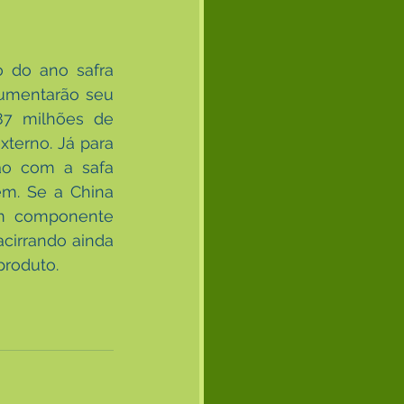
 do ano safra 
umentarão seu 
7 milhões de 
terno. Já para 
o com a safa 
m. Se a China 
um componente 
irrando ainda 
produto.