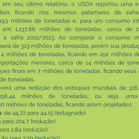
: em seu último relatório, o USDA reportou uma e
iais ficando nos mesmos patamares da safra 
93 milhões de toneladas e, para um consumo int
o em 1.237,66 milhões de toneladas, cerca de 2
or a safra 2022/2023. Ao comparar o consumo m
erá de 313 milhões de toneladas, porém sua produçã
4 milhões de toneladas, ficando em 292 milhões de
importações menores, cerca de 14 milhões de tonel
ues finais em 7 milhões de toneladas, ficando seus e
de toneladas.
averá uma redução dos estoques mundiais de 316,
296,44 milhões de toneladas, ou seja, uma
 milhões de toneladas, ficando assim projetados:
s
: de 44,72 para 44,15 (estagnado)
29 para 204,7 (redução)
 para 2,84 (redução)
4,89 para 2,79 (redução)