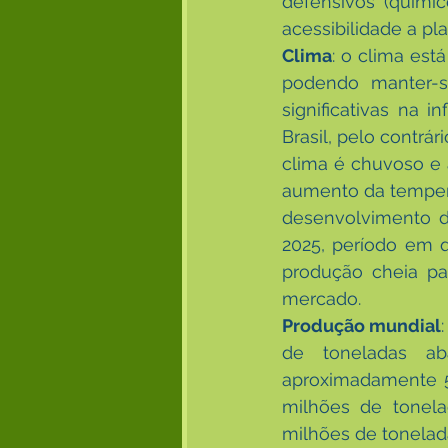
defensivos (químic
acessibilidade a pl
Clima
: o clima está
podendo manter-se
significativas na 
Brasil, pelo contrá
clima é chuvoso e 
aumento da temperat
desenvolvimento da
2025, período em 
produção cheia pa
mercado.
Produção mundial
de toneladas ab
aproximadamente 5 
milhões de tonela
milhões de tonelad