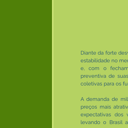
Diante da forte des
estabilidade no me
e, com o fechame
preventiva de suas
coletivas para os fu
A demanda de milh
preços mais atrat
expectativas dos 
levando o Brasil 