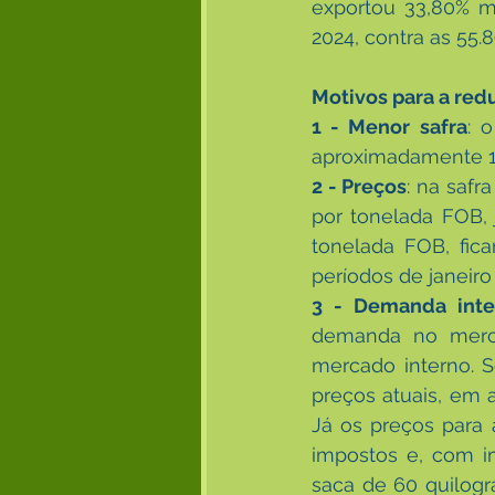
exportou 33,80% m
2024, contra as 55.
Motivos para a red
1 - Menor safra
: 
aproximadamente 11
2 - Preços
: na safr
por tonelada FOB, 
tonelada FOB, fic
períodos de janeir
3 - Demanda inte
demanda no merca
mercado interno. 
preços atuais, em 
Já os preços para 
impostos e, com i
saca de 60 quilog