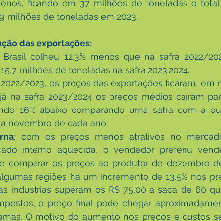
enos, ficando em 37 milhões de toneladas o total
89 milhões de toneladas em 2023.
ução das exportações:
o Brasil colheu 12,3% menos que na safra 2022/202
5,7 milhões de toneladas na safra 2023.2024.
a 2022/2023, os preços das exportações ficaram, em 
já na safra 2023/2024 os preços médios caíram par
ando 16% abaixo comparando uma safra com a out
o a novembro de cada ano.
rna
: com os preços menos atrativos no mercado
do interno aquecida, o vendedor preferiu vende
Se comparar os preços ao produtor de dezembro d
algumas regiões há um incremento de 13,5% nos preç
as industrias superam os R$ 75,00 a saca de 60 qu
mpostos, o preço final pode chegar aproximadamen
ramas. O motivo do aumento nos preços e custos se