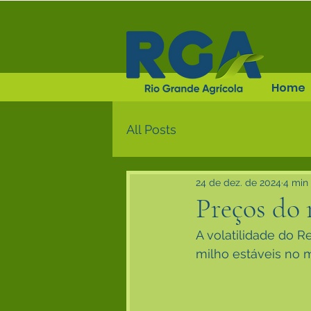
Home
All Posts
24 de dez. de 2024
4 min 
Preços do 
A volatilidade do 
milho estáveis no 