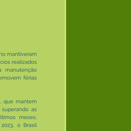
lho mantiveram 
ios realizados 
a manutenção 
omovem férias 
, que mantem 
 superando as 
timos meses, 
23, o Brasil 