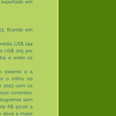
 exportado em 
3, ficando em 
média, US$ 244 
a US$ 205 por 
ra e entre os 
 externo e a 
r o milho no 
e 2023 com os 
os correntes, 
ilogramas sem 
te R$ 90,00 a 
 deve a maior 