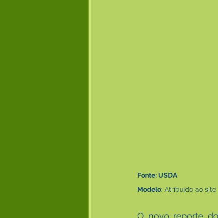
Fonte: USDA
Modelo
: Atribuído ao site
O novo reporte do