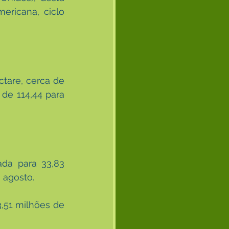
ericana, ciclo 
tare, cerca de 
de 114,44 para 
a para 33,83 
 agosto.
51 milhões de 