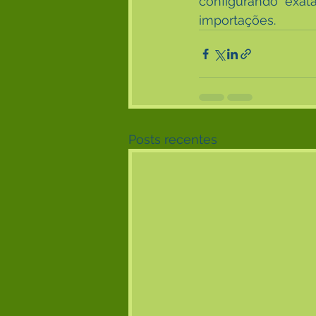
configurando exat
importações.
Posts recentes