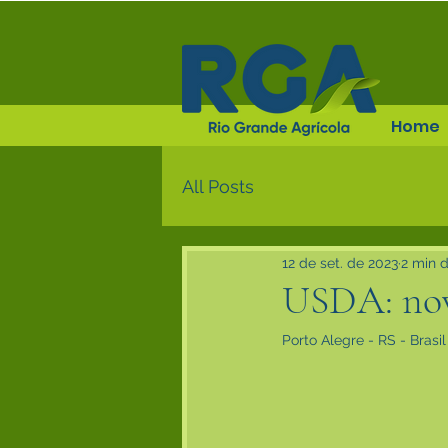
Home
All Posts
12 de set. de 2023
2 min d
USDA: novo
Porto Alegre - RS - Brasi