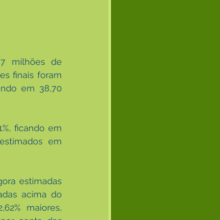
7 milhões de 
s finais foram 
ando em 38,70 
%, ficando em 
 estimados em 
ora estimadas 
adas acima do 
,62% maiores, 