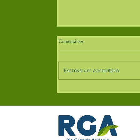
Comentários
Escreva um comentário
Do Campo ao Tanque: O Papel
Estratégico do Óleo de Soja na
Nova Era Energética