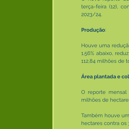
terça-feira (12), 
2023/24. 
Produção
:
Houve uma redução 
1.56% abaixo, redu
112,84 milhões de 
Área plantada e co
O reporte mensal 
milhões de hectare
Também houve um pe
hectares contra os