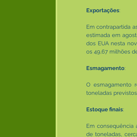
Exportações
:
Em contrapartida a
estimada em agost
dos EUA nesta nov
os 49,67 milhões d
Esmagamento
:
O esmagamento re
toneladas previstos
Estoque finais
:
Em consequência ao
de toneladas, cerc