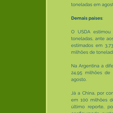
toneladas em agost
Demais países
:
O USDA estimou u
toneladas, ante ao
estimados em 3,73
milhões de tonelad
Na Argentina a dif
24,95 milhões de 
agosto.
Já a China, por c
em 100 milhões de
último reporte, p