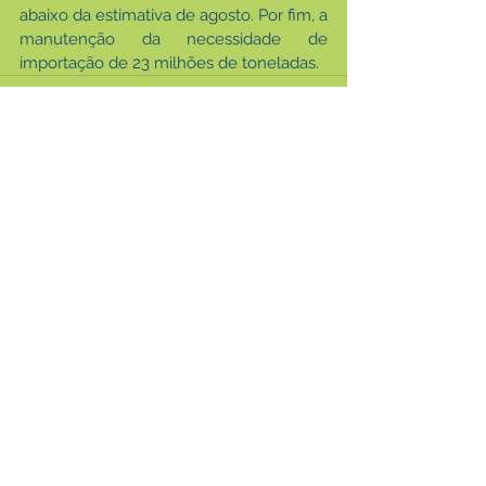
abaixo da estimativa de agosto. Por fim, a 
manutenção da necessidade de 
importação de 23 milhões de toneladas. 
Ver tudo
Posts recentes