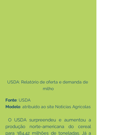
USDA: Relatório de oferta e demanda de 
milho
Fonte
: USDA
Modelo
: atribuído ao site Noticias Agrícolas
 O USDA surpreendeu e aumentou a 
produção norte-americana do cereal 
para 384,42 milhões de toneladas. Já a 