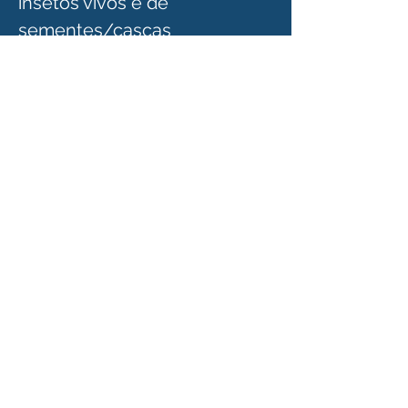
insetos vivos e de 
sementes/cascas 
venenosas, com uma 
tolerância máxima de 0,10% 
para sementes de mamona 
e/ou cascas de semente de 
mamona.
Nota: conforme ANEC 43
<< Anterior
Próximo >>