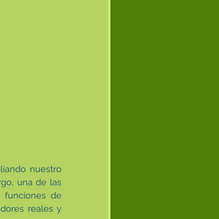
iando nuestro 
go, una de las 
funciones de 
ores reales y 