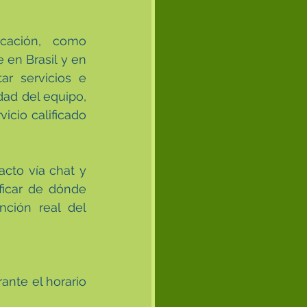
cación, como 
en Brasil y en 
r servicios e 
ad del equipo, 
cio calificado 
to vía chat y 
icar de dónde 
ción real del 
nte el horario 