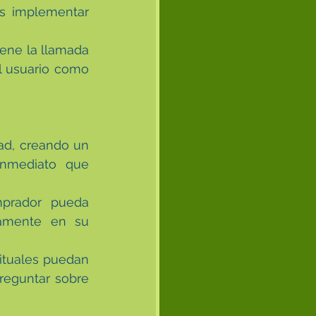
s implementar 
ene la llamada 
l usuario como 
ad, creando un 
nmediato que 
prador pueda 
damente en su 
ituales puedan 
reguntar sobre 