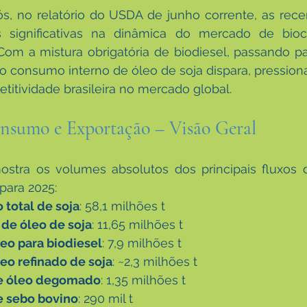
s, no relatório do USDA de junho corrente, as rece
significativas na dinâmica do mercado de bioco
Com a mistura obrigatória de biodiesel, passando para
o consumo interno de óleo de soja dispara, pression
titividade brasileira no mercado global.
onsumo e Exportação – Visão Geral
ostra os volumes absolutos dos principais fluxos d
para 2025:
total de soja
: 58,1 milhões t
 de óleo de soja
: 11,65 milhões t
eo para biodiesel
: 7,9 milhões t
o refinado de soja
: ~2,3 milhões t
e óleo degomado
: 1,35 milhões t
e sebo bovino
: 290 mil t