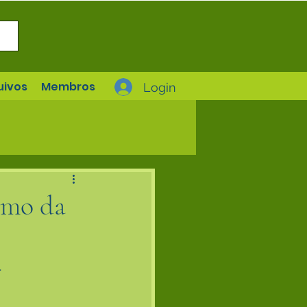
uivos
Membros
Login
umo da
.