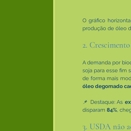
O gráfico horizon
produção de óleo d
2. Crescimento
A demanda por biod
soja para esse fim 
de forma mais mode
óleo degomado ca
📌 Destaque: As 
ex
disparam 
84%
, che
3. USDA não ac