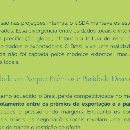
isão nas projeções internas, o USDA manteve os esto
terados. Essa divergência entre os dados locais e inte
a precificação global, afetando a leitura de risco
de traders e exportadores. O Brasil vive uma realid
da não foi captada pelos modelos externos., mas, 
 locais.
dade em Xeque: Prêmios e Paridade Desco
rno aquecido, o Brasil perde competitividade no me
olamento entre os prêmios de exportação e a par
ciações e pressionando margens. Enquanto os cont
is baixos, as negociações locais revelam uma reali
de demanda e restrição de oferta.