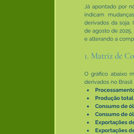
Já apontado por nó
indicam mudanças 
derivados da soja. 
de agosto de 2025, 
e alterando a compe
1. Matriz de C
O gráfico abaixo m
derivados no Brasil 
Processamento 
Produção total
Consumo de ól
Consumo de óle
Exportações d
Exportações d