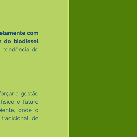
etamente com 
 do biodiesel 
 tendência de 
rçar a gestão 
ísico e futuro 
iente, onde o 
radicional de 