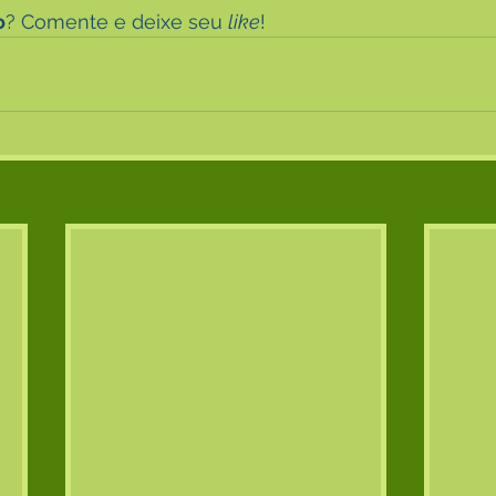
o
? Comente e deixe seu 
like
!