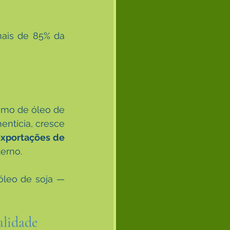
ais de 85% da 
mo de óleo de 
mentícia, cresce 
xportações de 
erno.
óleo de soja — 
lidade 