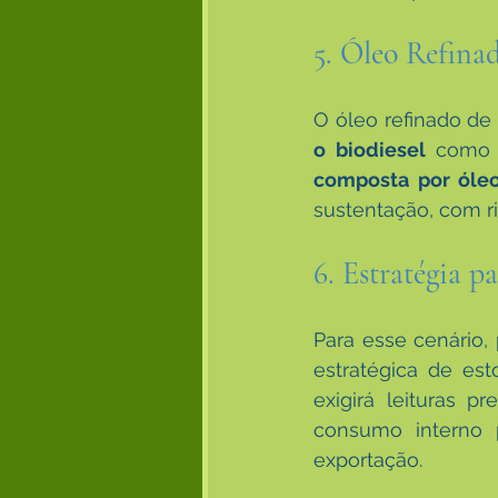
5. Óleo Refinad
O óleo refinado de s
o biodiesel
 como 
composta por óleo
sustentação, com r
6. Estratégia p
Para esse cenário,
estratégica de est
exigirá leituras p
consumo interno p
exportação.