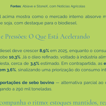
Fontes
: Abiave e StoneX, com Noticias Agricolas 
tal acima mostra como o mercado interno absorve m
e soja, com destaque para o biodiesel.
 e Pressões: O Que Está Acelerando
iesel deve crescer 
8,9%
 em 2025, enquanto o consu
sobe 
10,3%
. Já o óleo refinado, voltado à indústria ali
sta, cerca de 
3,5%
 estimado. Em contrapartida, as 
e
em 3,6%
, sinalizando uma priorização do consumo int
portações de sebo bovino
 — alternativa parcial ao 
gando a 290 mil toneladas.
ompanha o ritmo: estoques mantidos, rea