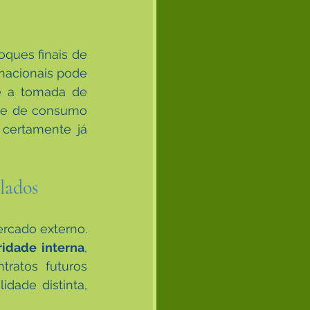
ques finais de 
rnacionais pode 
 e a tomada de 
ade de consumo 
certamente já 
lados
rcado externo. 
idade interna
, 
ratos futuros 
dade distinta, 