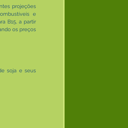
ntes projeções 
mbustíveis e 
 B15, a partir 
ando os preços 
e soja e seus 