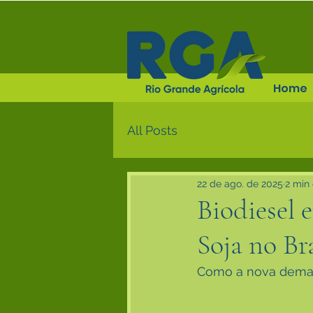
Home
All Posts
22 de ago. de 2025
2 min 
Biodiesel
Soja no Bra
Como a nova demand