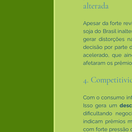
alterada
Apesar da forte rev
soja do Brasil inal
gerar distorções n
decisão por parte 
acelerado, que ain
afetaram os prêmios
4. Competitivi
Com o consumo inte
Isso gera um 
desc
dificultando nego
indicam prêmios ma
com forte pressão 